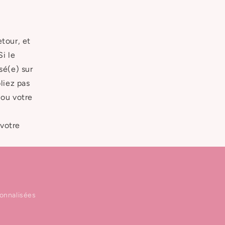
tour, et
i le
é(e) sur
liez pas
 ou votre
 votre
onnalisées