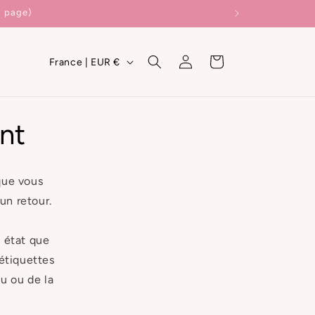
a page)
P
Connexion
Panier
France | EUR €
a
y
s
nt
/
r
que vous
é
un retour.
g
i
e état que
o
 étiquettes
n
u ou de la