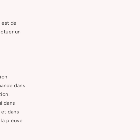
 est de
ectuer un
nion
mmande dans
tion.
ui dans
, et dans
 la preuve