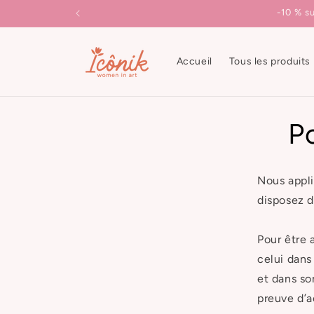
et
-10 % s
passer
au
contenu
Accueil
Tous les produits
P
Nous appli
disposez d
Pour être 
celui dans
et dans so
preuve d’a