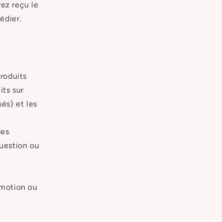
ez reçu le
édier.
roduits
its sur
és) et les
des
question ou
omotion ou