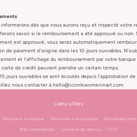
ements
informerons dès que nous aurons reçu et inspecté votre re
ferons savoir si le remboursement a été approuvé ou non. S
ment est approuvé, vous serez automatiquement rembours
n de paiement d’origine dans les 10 jours ouvrables. N’oub
itement et l’affichage du remboursement par votre banque
 carte de crédit peuvent prendre un certain temps.
 15 jours ouvrables se sont écoulés depuis l’approbation de
uillez nous contacter à hello@iconikwomeninart.com.
Liens utiles
Découvrir la marque
Revendre nos produits
Demandes pers
Mes commandes
Livraison et retours
CGV