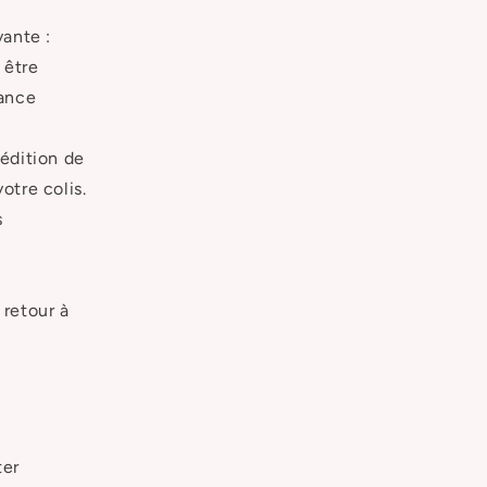
vante :
 être
rance
pédition de
otre colis.
s
 retour à
ter