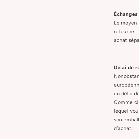
Échanges
Le moyen l
retourner 
achat sépa
Délai de r
Nonobstant
européenne
un délai de
Comme ci-d
lequel vou
son emball
d’achat.