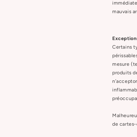
immédiatem
mauvais ar
Exceptions
Certains t
périssables
mesure (te
produits d
n’accepton
inflammabl
préoccupat
Malheureus
de cartes